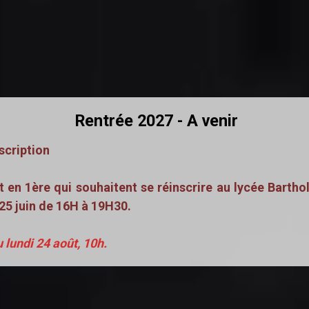
Rentrée 2027 - A venir
scription
 en 1ère qui souhaitent se réinscrire au lycée Barthol
t 25 juin de 16H à 19H30.
u lundi 24 août, 10h.