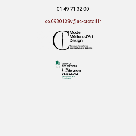
01 49 71 32 00
ce.0930138v@ac-creteil.fr